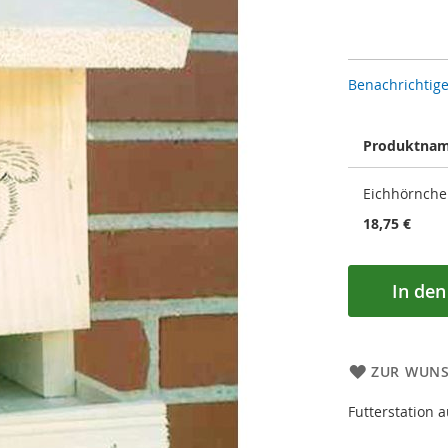
Benachrichtige
Produktna
Gruppiert
Eichhörnchen
Produkte
-
18,75 €
Artikel
In de
ZUR WUNS
Futterstation 