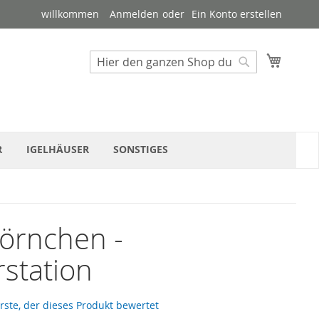
willkommen
Anmelden
Ein Konto erstellen
Suche
Mein W
Suche
R
IGELHÄUSER
SONSTIGES
örnchen -
rstation
erste, der dieses Produkt bewertet