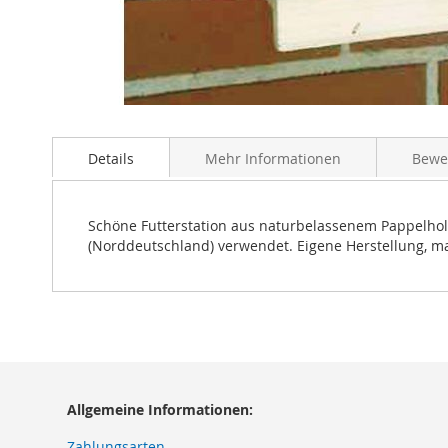
Zum
Anfang
Details
Mehr Informationen
Bewe
der
Bildergalerie
springen
Schöne Futterstation aus naturbelassenem Pappelholz
(Norddeutschland) verwendet. Eigene Herstellung, m
Allgemeine Informationen:
Zahlungsarten