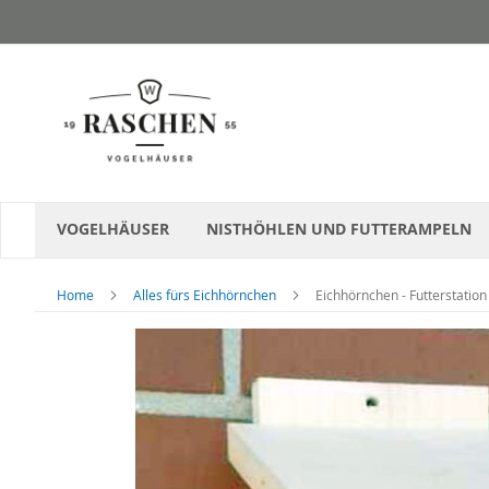
Direkt
zum
Inhalt
VOGELHÄUSER
NISTHÖHLEN UND FUTTERAMPELN
Home
Alles fürs Eichhörnchen
Eichhörnchen - Futterstation
Zum
Ende
der
Bildergalerie
springen