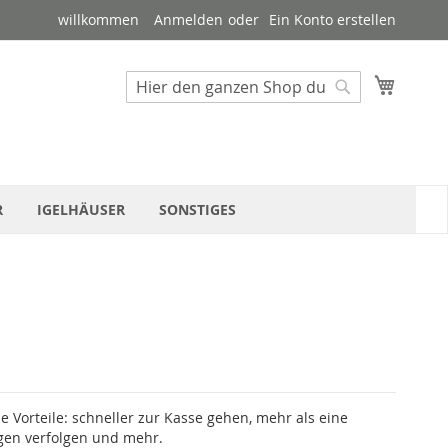
willkommen
Anmelden
Ein Konto erstellen
Suche
Mein W
Suche
R
IGELHÄUSER
SONSTIGES
le Vorteile: schneller zur Kasse gehen, mehr als eine
gen verfolgen und mehr.