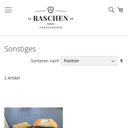
Direkt
zum
Such
Me
Inhalt
Sonstiges
In
Sortieren nach
ab
Re
2
Artikel