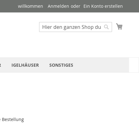
willkommen
Anmelden
Ein Konto erstellen
Suche
Mein W
Suche
R
IGELHÄUSER
SONSTIGES
e Bestellung