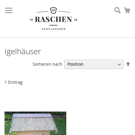
Direkt
zum
Such
Me
Inhalt
Igelhäuser
In
Sortieren nach
ab
Re
1
Eintrag