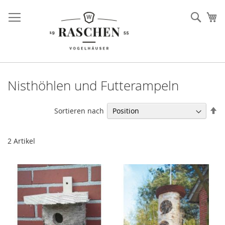
Direkt
zum
Such
Me
Inhalt
Nisthöhlen und Futterampeln
In
Sortieren nach
ab
Re
2
Artikel