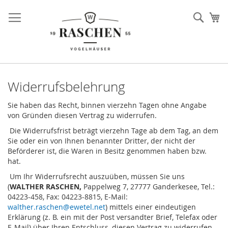
Direkt
zum
Such
Me
Inhalt
Widerrufsbelehrung
Sie haben das Recht, binnen vierzehn Tagen ohne Angabe
von Gründen diesen Vertrag zu widerrufen.
Die Widerrufsfrist beträgt vierzehn Tage ab dem Tag, an dem
Sie oder ein von Ihnen benannter Dritter, der nicht der
Beförderer ist, die Waren in Besitz genommen haben bzw.
hat.
Um Ihr Widerrufsrecht auszuüben, müssen Sie uns
(
WALTHER RASCHEN,
Pappelweg 7, 27777 Ganderkesee, Tel.:
04223-458, Fax: 04223-8815, E-Mail:
walther.raschen@ewetel.net
) mittels einer eindeutigen
Erklärung (z. B. ein mit der Post versandter Brief, Telefax oder
E-Mail) über Ihren Entschluss, diesen Vertrag zu widerrufen,