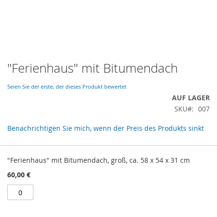
Zum
"Ferienhaus" mit Bitumendach
Anfang
der
Seien Sie der erste, der dieses Produkt bewertet
Bildergalerie
AUF LAGER
springen
SKU
007
Benachrichtigen Sie mich, wenn der Preis des Produkts sinkt
Gruppiert
Produkte
"Ferienhaus" mit Bitumendach, groß, ca. 58 x 54 x 31 cm
-
60,00 €
Artikel