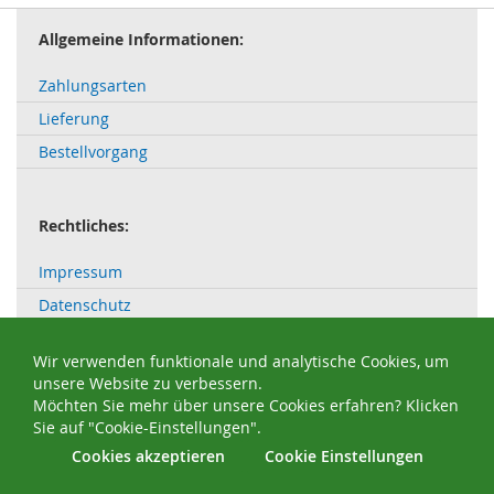
Allgemeine Informationen:
Zahlungsarten
Lieferung
Bestellvorgang
Rechtliches:
Impressum
Datenschutz
AGB
Wir verwenden funktionale und analytische Cookies, um
Widerrufsbelehrung
unsere Website zu verbessern.
Bestellung widerrufen / Widerruf erklären
Möchten Sie mehr über unsere Cookies erfahren? Klicken
Sie auf "Cookie-Einstellungen".
Cookies akzeptieren
Cookie Einstellungen
© 2016 - 2026 Uwe Raschen - Realisierung:
BergMedia
®