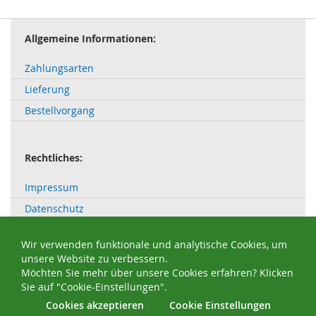
Allgemeine Informationen:
Zahlungsarten
Lieferung
Bestellvorgang
Rechtliches:
Impressum
Datenschutz
AGB
Wir verwenden funktionale und analytische Cookies, um
Widerrufsbelehrung
unsere Website zu verbessern.
Bestellung widerrufen / Widerruf erklären
Möchten Sie mehr über unsere Cookies erfahren? Klicken
Sie auf "Cookie-Einstellungen".
Cookies akzeptieren
Cookie Einstellungen
© 2016 - 2026 Uwe Raschen - Realisierung:
BergMedia
®