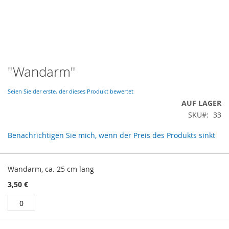
Zum
"Wandarm"
Anfang
der
Seien Sie der erste, der dieses Produkt bewertet
Bildergalerie
AUF LAGER
springen
SKU
33
Benachrichtigen Sie mich, wenn der Preis des Produkts sinkt
Gruppiert
Produkte
Wandarm, ca. 25 cm lang
-
3,50 €
Artikel